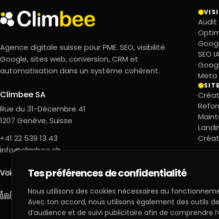
VIS
Audit
Optim
Googl
Agence digitale suisse pour PME. SEO, visibilité
SEO I
Google, sites web, conversion, CRM et
Goog
automatisation dans un système cohérent.
Meta
SIT
Climbee SA
Créat
Refon
Rue du 31-Décembre 41
Maint
1207
Genève
,
Suisse
Landi
+41 22 539 13 43
Créat
info@climbee.ch
Tes préférences de confidentialité
Voir Climbee sur Google
Nous utilisons des cookies nécessaires au fonctionneme
Climbee sur LinkedIn
Climbee sur Instagram
Climbee sur Facebook
Avec ton accord, nous utilisons également des outils 
d’audience et de suivi publicitaire afin de comprendre l’u