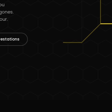
 ou
gones.
our.
restations