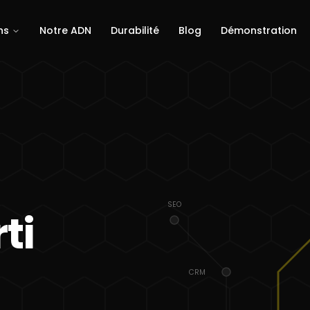
ns
Notre ADN
Durabilité
Blog
Démonstration
SEO
ti
CRM