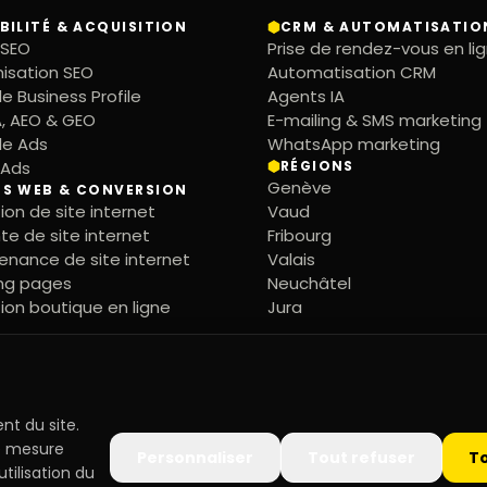
IBILITÉ & ACQUISITION
CRM & AUTOMATISATIO
 SEO
Prise de rendez-vous en li
isation SEO
Automatisation CRM
e Business Profile
Agents IA
A, AEO & GEO
E-mailing & SMS marketing
le Ads
WhatsApp marketing
 Ads
RÉGIONS
Genève
ES WEB & CONVERSION
ion de site internet
Vaud
te de site internet
Fribourg
enance de site internet
Valais
ng pages
Neuchâtel
ion boutique en ligne
Jura
nt du site.
de mesure
Personnaliser
Tout refuser
T
tilisation du