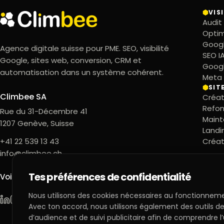
VIS
Audit
Optim
Googl
Agence digitale suisse pour PME. SEO, visibilité
SEO I
Google, sites web, conversion, CRM et
Goog
automatisation dans un système cohérent.
Meta
SIT
Climbee SA
Créat
Refon
Rue du 31-Décembre 41
Maint
1207
Genève
,
Suisse
Landi
+41 22 539 13 43
Créat
info@climbee.ch
Tes préférences de confidentialité
Voir Climbee sur Google
Nous utilisons des cookies nécessaires au fonctionneme
Climbee sur LinkedIn
Climbee sur Instagram
Climbee sur Facebook
Avec ton accord, nous utilisons également des outils 
d’audience et de suivi publicitaire afin de comprendre l’u