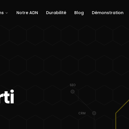
ns
Notre ADN
Durabilité
Blog
Démonstration
SEO
ti
CRM