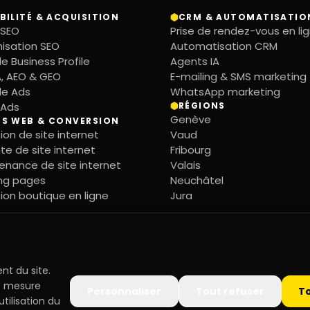
IBILITÉ & ACQUISITION
CRM & AUTOMATISATIO
 SEO
Prise de rendez-vous en li
isation SEO
Automatisation CRM
e Business Profile
Agents IA
A, AEO & GEO
E-mailing & SMS marketing
le Ads
WhatsApp marketing
 Ads
RÉGIONS
Genève
ES WEB & CONVERSION
ion de site internet
Vaud
te de site internet
Fribourg
enance de site internet
Valais
ng pages
Neuchâtel
ion boutique en ligne
Jura
nt du site.
de mesure
Personnaliser
Tout refuser
T
tilisation du