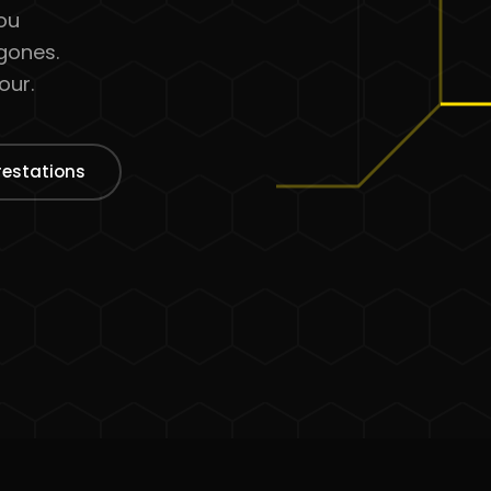
 ou
gones.
our.
restations